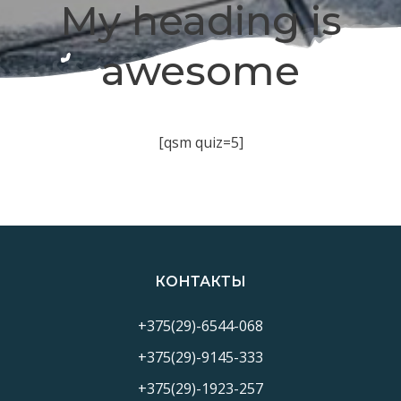
My heading is
awesome
[qsm quiz=5]
КОНТАКТЫ
+375(29)-6544-068
+375(29)-9145-333
+375(29)-1923-257