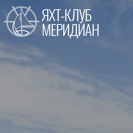
Перейти
ЯХТ-КЛУБ
к
содержимому
МЕРИДИАН