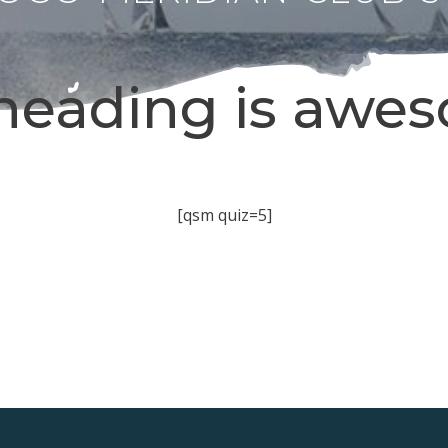
heading is awe
[qsm quiz=5]