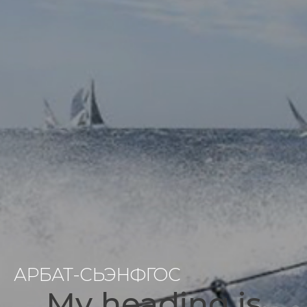
АРБАТ-СЬЭНФГОС
My heading is