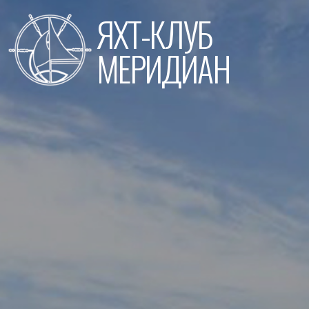
Перейти
ЯХТ-КЛУБ
к
содержимому
МЕРИДИАН