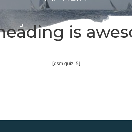
heading is awe
[qsm quiz=5]