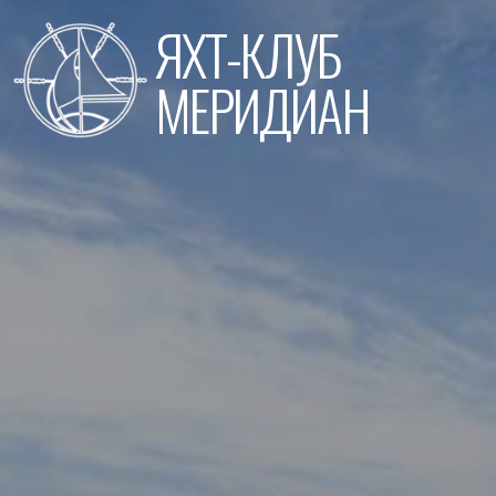
Перейти
ЯХТ-КЛУБ
к
содержимому
МЕРИДИАН