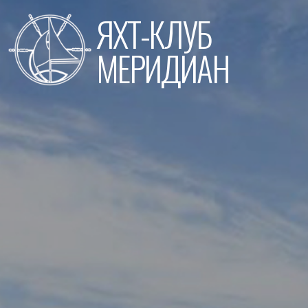
Перейти
ЯХТ-КЛУБ
к
содержимому
МЕРИДИАН