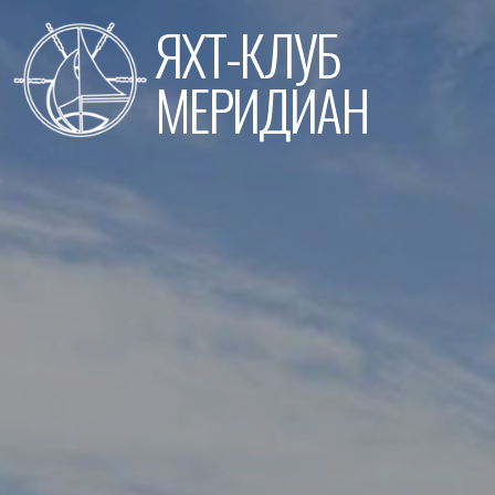
Перейти
ЯХТ-КЛУБ
к
содержимому
МЕРИДИАН