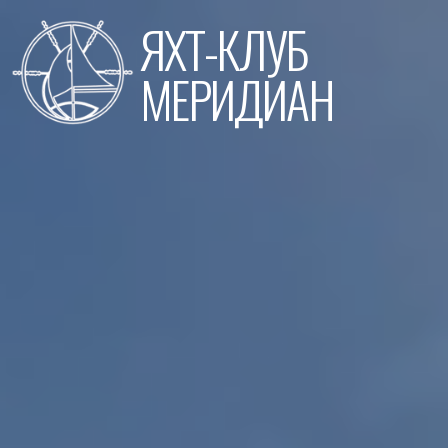
Перейти
ЯХТ-КЛУБ
к
содержимому
МЕРИДИАН