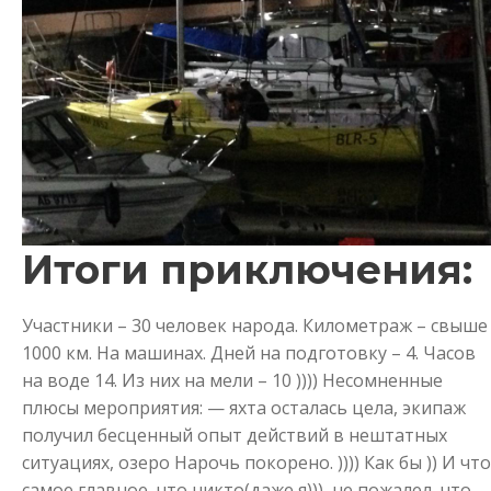
Итоги приключения:
Участники – 30 человек народа. Километраж – свыше
1000 км. На машинах. Дней на подготовку – 4. Часов
на воде 14. Из них на мели – 10 )))) Несомненные
плюсы мероприятия: — яхта осталась цела, экипаж
получил бесценный опыт действий в нештатных
ситуациях, озеро Нарочь покорено. )))) Как бы )) И что
самое главное, что никто(даже я))), не пожалел, что