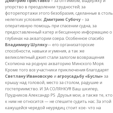
Дмитрию Приставко
– за оптимизм, выдержку и
упорство в преодолении трудностей; за
фоторепортажи этого безобразия, сделанные в столь
нелегких условиях.
Дмитрию Субочу
– за
оперативную помощь при спасении судна, за
предоставленный катер и бесценную информацию о
глубинах на акватории озера. Особенное спасибо
Владимиру Шуляку
— его организаторские
способности, навыки и умения, а так же
великолепный джип стали залогом возвращения
Скопиона на родную акваторию Минского Моря.
Кроме того все участники приключения благодарят
Светлану Ивановскую
и
агроусадьбу «Буслы»
за
крышу над головой, место за столом, радушие и
гостеприимство. И ЗА СОЛЯНКУ!!! Ваш шкипер,
Прудников Александр PS Друзья мои, а также те, кто
к ним не относится — не спешите судить нас. За этой
кажущейся чередой неурядиц стоит кое- что на