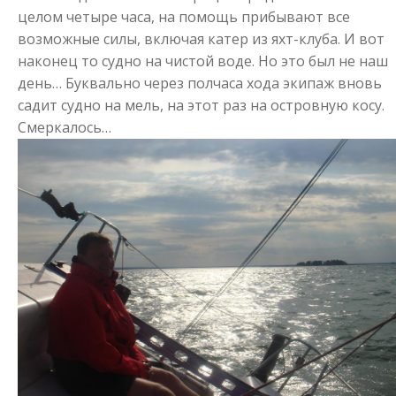
целом четыре часа, на помощь прибывают все
возможные силы, включая катер из яхт-клуба. И вот
наконец то судно на чистой воде. Но это был не наш
день… Буквально через полчаса хода экипаж вновь
садит судно на мель, на этот раз на островную косу.
Смеркалось…