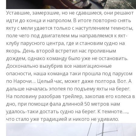
Уставшие, замерзшие, но не сдавшиеся, они решают
идти до конца и напролом. В итоге повторно снять
яхту с мели удается только с наступлением темноты,
поле чего под двигателем мы направляемся к яхт-
клубу парусного центра, где и становим судно на
якорь. День второй встретил нас проливным
дождем, однако команду было уже не остановить.
Досконально вызубрив все навигационные
опасности, наша команда таки прошла под парусом
по Нарочи…. Целый час, может даже полтора. Вот. А
дальше началась эпопея по подъему яхты на берег.
На половину разобрав трейлер, закопав его колеса в
дно, при помощи фала длинной 50 метров нам
удалось-таки достать судно на берег. К темноте…..,
что стало уже традицией и никого не удивило.