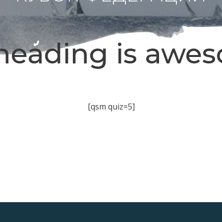
heading is awe
[qsm quiz=5]