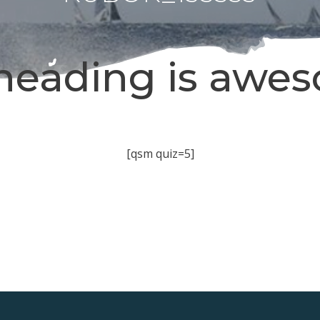
heading is awe
[qsm quiz=5]