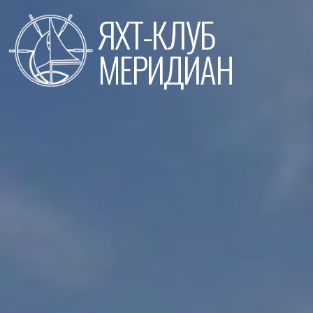
Перейти
ЯХТ-КЛУБ
к
содержимому
МЕРИДИАН