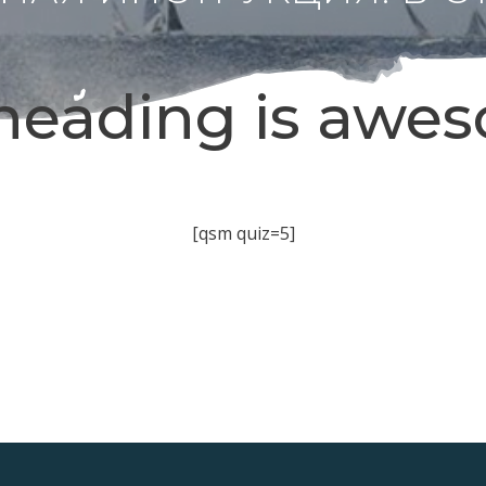
heading is awe
[qsm quiz=5]