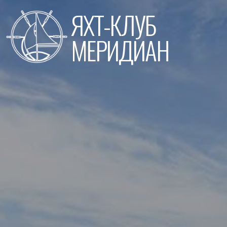
Перейти
ЯХТ-КЛУБ
к
содержимому
МЕРИДИАН