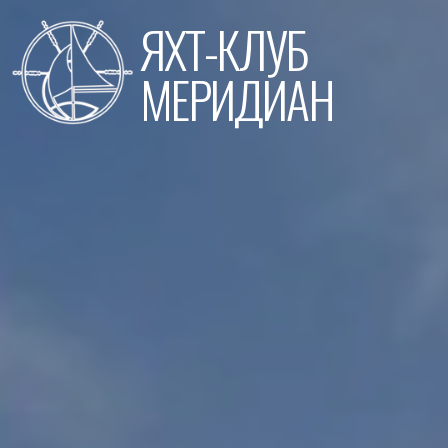
Перейти
ЯХТ-КЛУБ
к
содержимому
МЕРИДИАН