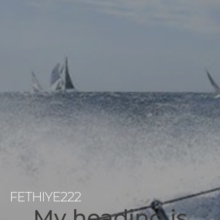
FETHIYE222
My heading is