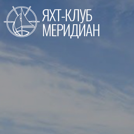
Перейти
ЯХТ-КЛУБ
к
содержимому
МЕРИДИАН