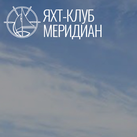
Перейти
ЯХТ-КЛУБ
к
содержимому
МЕРИДИАН