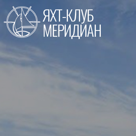
Перейти
ЯХТ-КЛУБ
к
содержимому
МЕРИДИАН