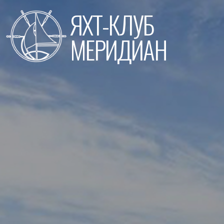
Перейти
ЯХТ-КЛУБ
к
содержимому
МЕРИДИАН