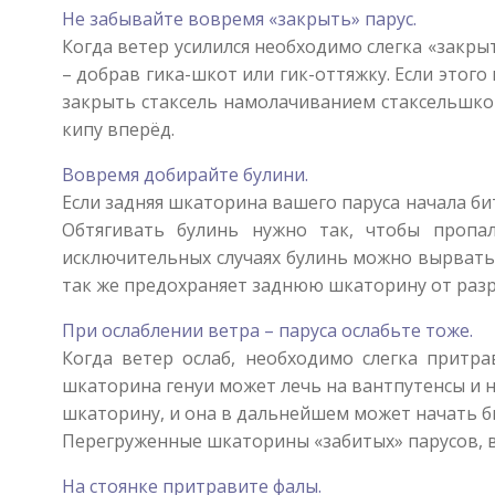
Не забывайте вовремя «закрыть» парус.
Когда ветер усилился необходимо слегка «закрыт
– добрав гика-шкот или гик-оттяжку. Если этого
закрыть стаксель намолачиванием стаксельшко
кипу вперёд.
Вовремя добирайте булини.
Если задняя шкаторина вашего паруса начала би
Обтягивать булинь нужно так, чтобы пропа
исключительных случаях булинь можно вырвать
так же предохраняет заднюю шкаторину от разр
При ослаблении ветра – паруса ослабьте тоже.
Когда ветер ослаб, необходимо слегка притра
шкаторина генуи может лечь на вантпутенсы и н
шкаторину, и она в дальнейшем может начать б
Перегруженные шкаторины «забитых» парусов, в
На стоянке притравите фалы.