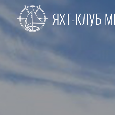
Перейти
к
ЯХТ-КЛУБ 
содержимому