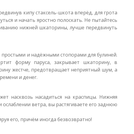
ередвинув кипу стаксель-шкота вперёд, для грота
дуться и начать яростно полоскать. Не пытайтесь
ягиванию нижней шкаторины, лучше передвинуть
ны простыми и надёжными стопорами для булиней.
ртит форму паруса, закрывает шкаторину, в
рину жестче, предотвращает неприятный шум, а
ремени и денег.
ожет насквозь насадиться на краспицы. Нижняя
и ослаблении ветра, вы растягиваете его заднюю
руя его, причём иногда безвозвратно!