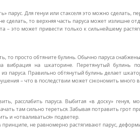
ь» парус. Для генуи или стакселя это можно сделать, п
 не сделать, то верхняя часть паруса может излишне от
та – это может привести только к сильнейшему раст
ть, то просто обтяните булинь. Обычно паруса снабже
ла вибрация на шкаторине. Перетянутый булинь по
 из паруса. Правильно обтянутый булинь делает шкато
ушения – что в последствии может сэкономить много в
вить, расслабить паруса. Выбитая «в доску» генуя, м
ачать там сильно тереться. Забывая потравить грот пр
ить и «отваливаться» подветер.
 принципе, не равномерно растягивают парус, деформи