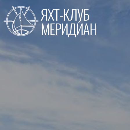
Перейти
ЯХТ-КЛУБ
к
содержимому
МЕРИДИАН