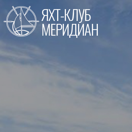
Перейти
ЯХТ-КЛУБ
к
содержимому
МЕРИДИАН