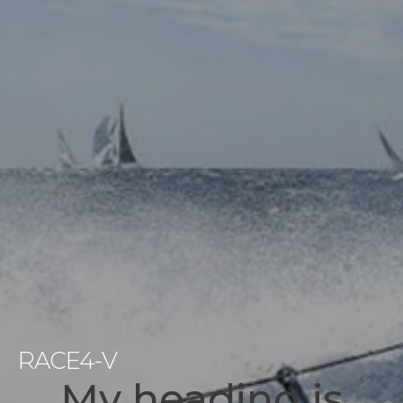
RACE4-V
My heading is