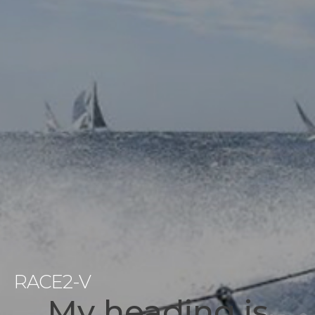
RACE2-V
My heading is