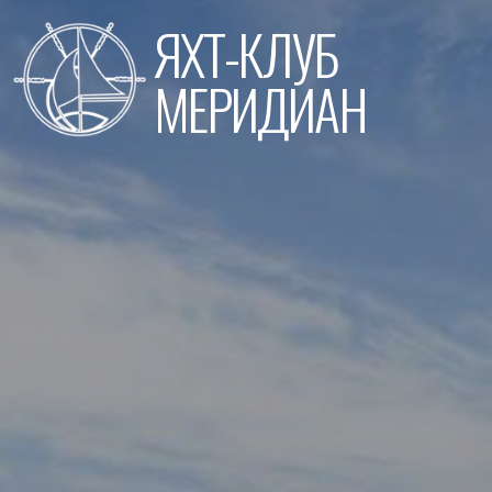
Перейти
ЯХТ-КЛУБ
к
содержимому
МЕРИДИАН