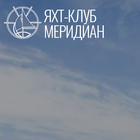
Перейти
ЯХТ-КЛУБ
к
содержимому
МЕРИДИАН