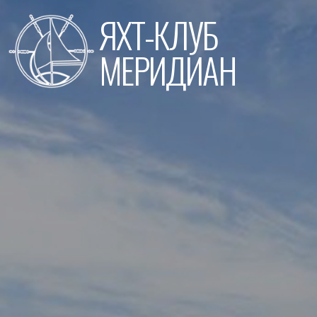
Перейти
ЯХТ-КЛУБ
к
содержимому
МЕРИДИАН