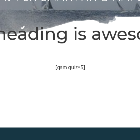
heading is awe
[qsm quiz=5]