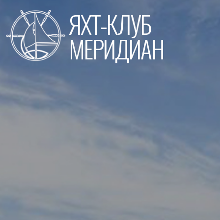
Перейти
ЯХТ-КЛУБ
к
содержимому
МЕРИДИАН