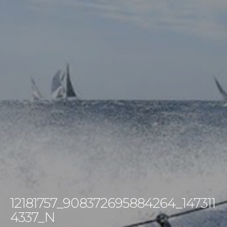
12181757_908372695884264_147311
4337_N