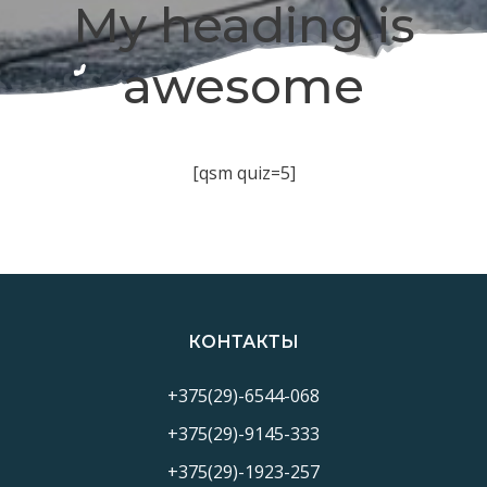
My heading is
awesome
[qsm quiz=5]
КОНТАКТЫ
+375(29)-6544-068
+375(29)-9145-333
+375(29)-1923-257