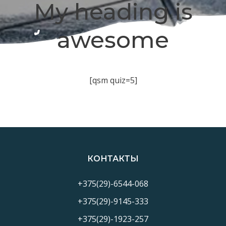
My heading is
awesome
[qsm quiz=5]
КОНТАКТЫ
+375(29)-6544-068
+375(29)-9145-333
+375(29)-1923-257