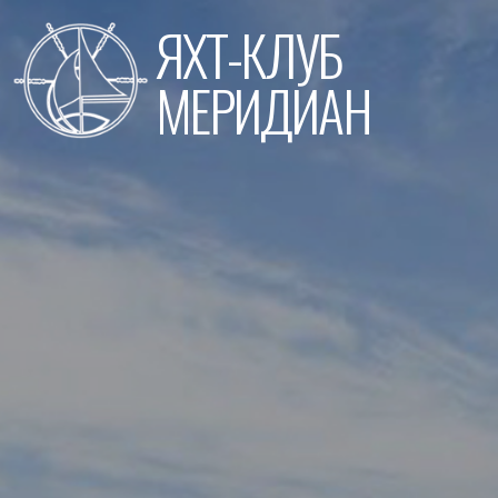
Перейти
ЯХТ-КЛУБ
к
содержимому
МЕРИДИАН