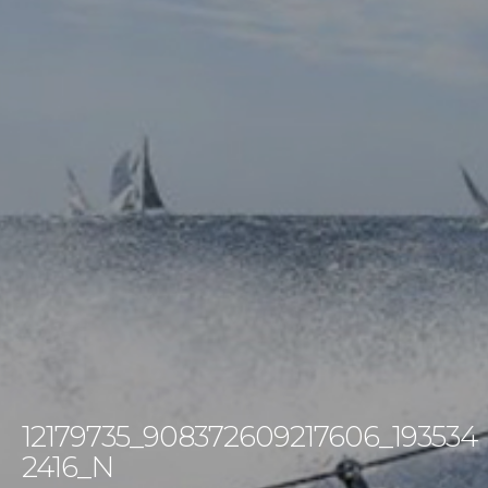
12179735_908372609217606_193534
2416_N