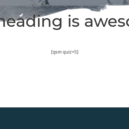
heading is awe
[qsm quiz=5]